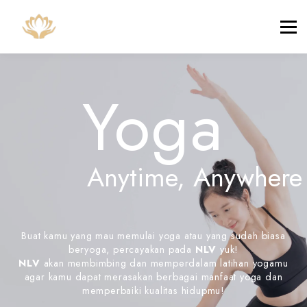
200H YTT
Pricing
About NLV
Login
Yoga
Contact Us
Anytime, Anywhere
Buat kamu yang mau memulai yoga atau yang sudah biasa
beryoga, percayakan pada
NLV
yuk!
NLV
akan membimbing dan memperdalam latihan yogamu
agar kamu dapat merasakan berbagai manfaat yoga dan
memperbaiki kualitas hidupmu!